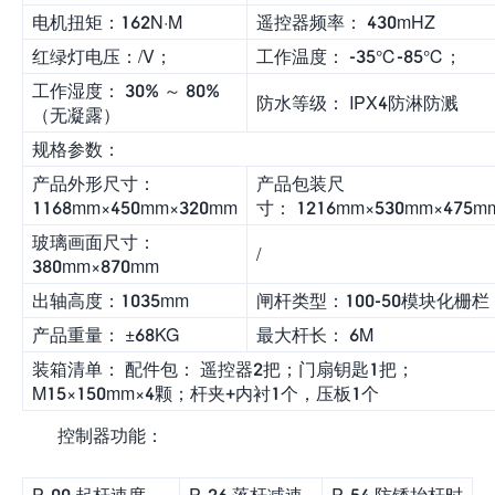
电机扭矩：162N·M
遥控器频率： 430mHZ
红绿灯电压：/V；
工作温度： -35℃-85℃；
工作湿度： 30% ～ 80%
防水等级： IPX4防淋防溅
（无凝露）
规格参数：
产品外形尺寸：
产品包装尺
1168mm×450mm×320mm
寸： 1216mm×530mm×475m
玻璃画面尺寸：
/
380mm×870mm
出轴高度：1035mm
闸杆类型：100-50模块化栅栏
产品重量： ±68KG
最大杆长： 6M
装箱清单： 配件包： 遥控器2把；门扇钥匙1把；
M15×150mm×4颗；杆夹+内衬1个，压板1个
控制器功能：
P-00 起杆速度
P-26 落杆减速
P-54 防锈抬杆时