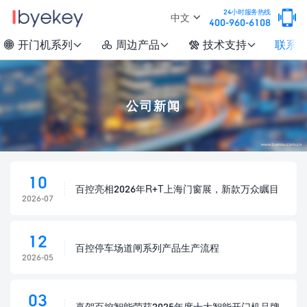

24小时服务热线
中文
400-960-6108
开门机系列
周边产品
技术支持
联系






公司新闻
10
百控亮相2026年R+T上海门窗展，新款万众瞩目
2026-07
12
百控停车场道闸系列产品生产流程
2026-05
03
喜贺百控智能荣获2025年度十大智能开门机品牌