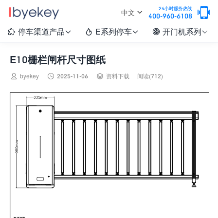

24小时服务热线
中文
400-960-6108
停车渠道产品
E系列停车
开门机系列






E10栅栏闸杆尺寸图纸



byekey
2025-11-06
资料下载
阅读(712)